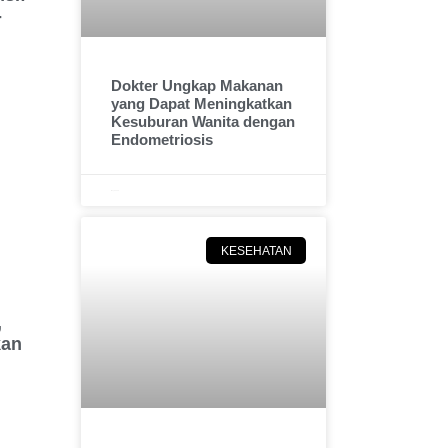
-
Dokter Ungkap Makanan
yang Dapat Meningkatkan
Kesuburan Wanita dengan
Endometriosis
May 5, 2025
KESEHATAN
,
kan