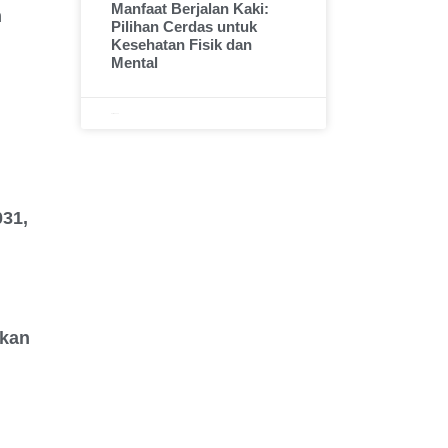
Manfaat Berjalan Kaki:
n
Pilihan Cerdas untuk
Kesehatan Fisik dan
Mental
April 28, 2025
031,
kan