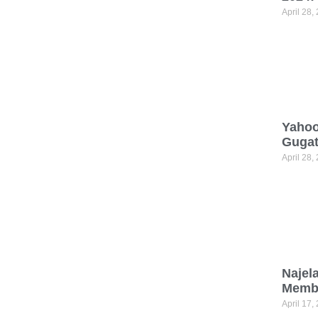
April 28,
Yahoo
Gugat
April 28,
Najel
Memba
April 17,