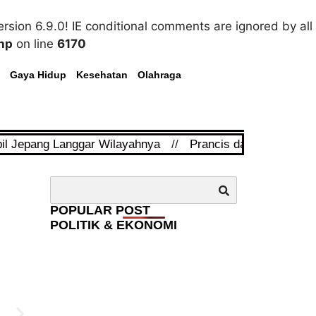
rsion 6.9.0! IE conditional comments are ignored by all
hp
on line
6170
Gaya Hidup
Kesehatan
Olahraga
pil Jepang Langgar Wilayahnya
//
Prancis dan Arab Saudi
POPULAR POST
POLITIK & EKONOMI