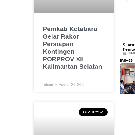
Pemkab Kotabaru
Gelar Rakor
Persiapan
Silat
Pemu
Kontingen
August
PORPROV XII
INFO 
Kalimantan Selatan
admin
August 26, 2025
OLAHRAGA