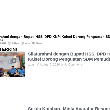
urahmi dengan Bupati HSS, DPD KNPI Kalsel Dorong Penguatan S
da
 5, 2026
8:00 am
admin
Borneo
TERKINI
Silaturahmi dengan Bupati HSS, DPD 
Kalsel Dorong Penguatan SDM Pemud
admin
August 5, 2026
No Comments
Sekda Kotabaru Minta Aparatur Respon