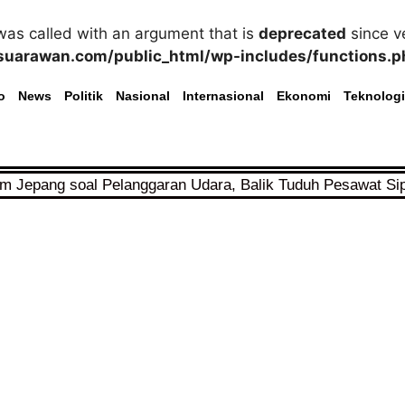
as called with an argument that is
deprecated
since ve
uarawan.com/public_html/wp-includes/functions.p
o
News
Politik
Nasional
Internasional
Ekonomi
Teknologi
im Jepang soal Pelanggaran Udara, Balik Tuduh Pesawat Si