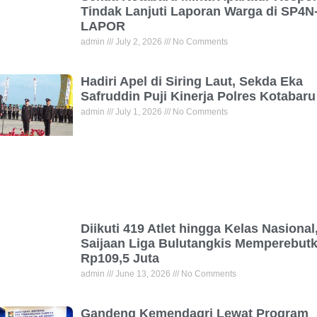
Tindak Lanjuti Laporan Warga di SP4N
LAPOR
admin
July 2, 2026
No Comments
Hadiri Apel di Siring Laut, Sekda Eka
Safruddin Puji Kinerja Polres Kotabaru
admin
July 1, 2026
No Comments
Diikuti 419 Atlet hingga Kelas Nasional
Saijaan Liga Bulutangkis Memperebut
Rp109,5 Juta
admin
June 13, 2026
No Comments
Gandeng Kemendagri Lewat Program