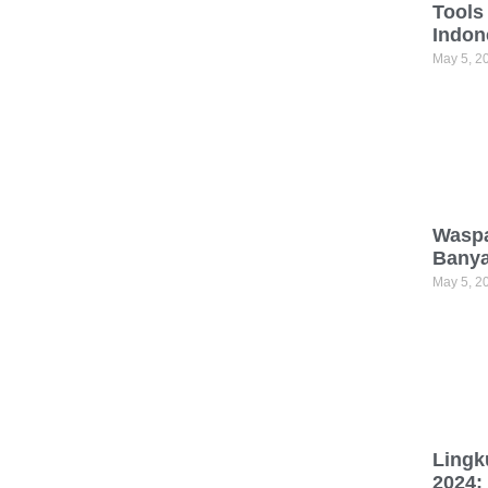
Tools
Indon
May 5, 2
Waspa
Bany
May 5, 2
Lingk
2024: