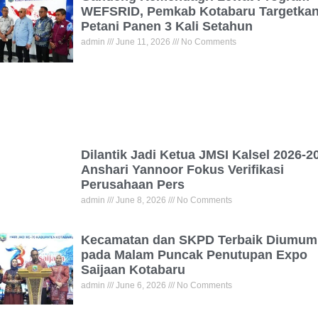
WEFSRID, Pemkab Kotabaru Targetka
Petani Panen 3 Kali Setahun
admin
June 11, 2026
No Comments
Dilantik Jadi Ketua JMSI Kalsel 2026-2
Anshari Yannoor Fokus Verifikasi
Perusahaan Pers
admin
June 8, 2026
No Comments
Kecamatan dan SKPD Terbaik Diumum
pada Malam Puncak Penutupan Expo
Saijaan Kotabaru
admin
June 6, 2026
No Comments