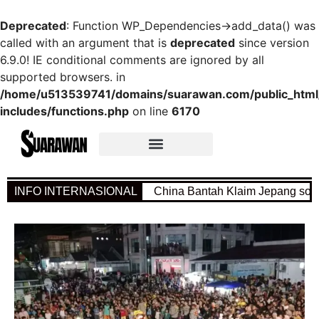
Deprecated
: Function WP_Dependencies->add_data() was
called with an argument that is
deprecated
since version
6.9.0! IE conditional comments are ignored by all
supported browsers. in
/home/u513539741/domains/suarawan.com/public_htm
includes/functions.php
on line
6170
INFO INTERNASIONAL
China Bantah Klaim Jepang soal