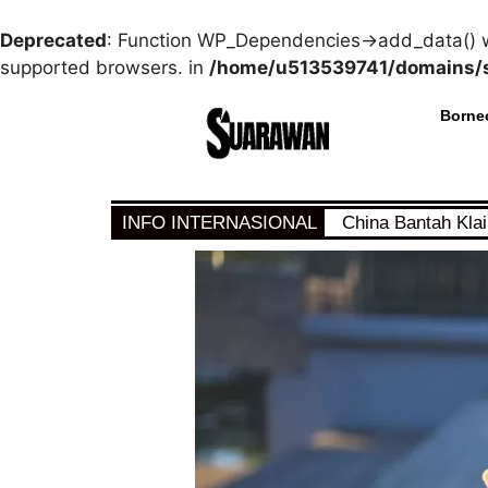
Deprecated
: Function WP_Dependencies->add_data() w
supported browsers. in
/home/u513539741/domains/s
Borne
INFO INTERNASIONAL
China Bantah Kla