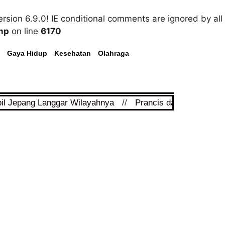
rsion 6.9.0! IE conditional comments are ignored by all
hp
on line
6170
Gaya Hidup
Kesehatan
Olahraga
pil Jepang Langgar Wilayahnya
//
Prancis dan Arab Saudi