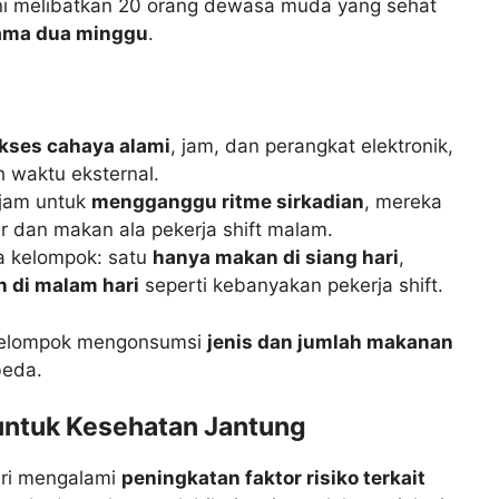
an ini melibatkan 20 orang dewasa muda yang sehat
lama dua minggu
.
akses cahaya alami
, jam, dan perangkat elektronik,
h waktu eksternal.
 jam untuk
mengganggu ritme sirkadian
, mereka
ur dan makan ala pekerja shift malam.
a kelompok: satu
hanya makan di siang hari
,
 di malam hari
seperti kebanyakan pekerja shift.
 kelompok mengonsumsi
jenis dan jumlah makanan
beda.
 untuk Kesehatan Jantung
ari mengalami
peningkatan faktor risiko terkait