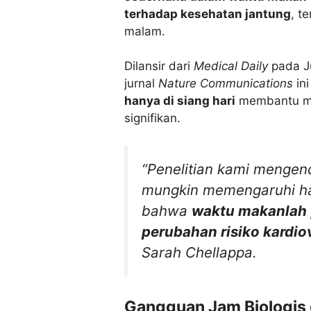
terhadap kesehatan jantung
, t
malam.
Dilansir dari
Medical Daily
pada Ju
jurnal
Nature Communications
in
hanya di siang hari
membantu men
signifikan.
“Penelitian kami mengen
mungkin memengaruhi ha
bahwa
waktu makanlah 
perubahan risiko kardiov
Sarah Chellappa.
Gangguan Jam Biologis 