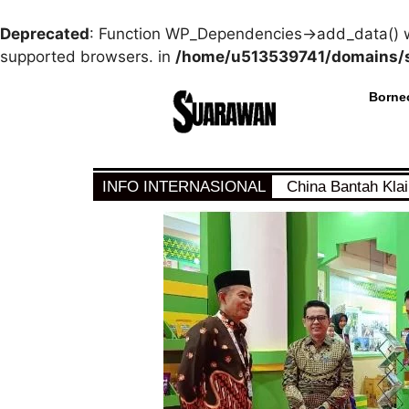
Deprecated
: Function WP_Dependencies->add_data() w
supported browsers. in
/home/u513539741/domains/s
Borne
INFO INTERNASIONAL
China Bantah Kla