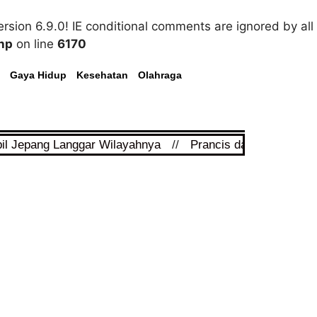
rsion 6.9.0! IE conditional comments are ignored by all
hp
on line
6170
Gaya Hidup
Kesehatan
Olahraga
pil Jepang Langgar Wilayahnya
//
Prancis dan Arab Saudi