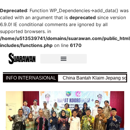
Deprecated
: Function WP_Dependencies->add_data() was
called with an argument that is
deprecated
since version
6.9.0! IE conditional comments are ignored by all
supported browsers. in
/home/u513539741/domains/suarawan.com/public_htm
includes/functions.php
on line
6170
INFO INTERNASIONAL
China Bantah Klaim Jepang soal