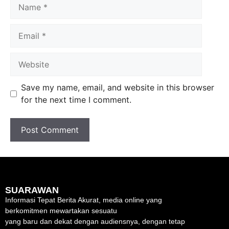
Save my name, email, and website in this browser
for the next time I comment.
SUARAWAN
Informasi Tepat Berita Akurat, media online yang
berkomitmen mewartakan sesuatu
yang baru dan dekat dengan audiensnya, dengan tetap