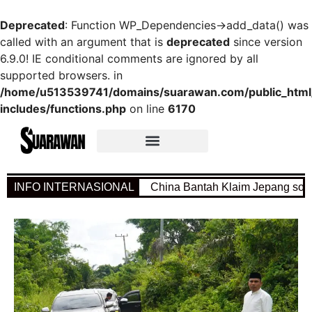
Deprecated
: Function WP_Dependencies->add_data() was
called with an argument that is
deprecated
since version
6.9.0! IE conditional comments are ignored by all
supported browsers. in
/home/u513539741/domains/suarawan.com/public_htm
includes/functions.php
on line
6170
INFO INTERNASIONAL
China Bantah Klaim Jepang soal