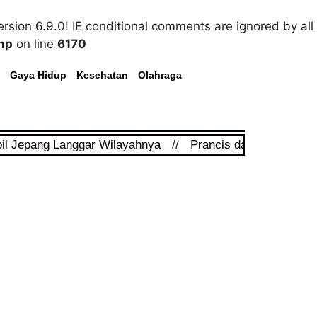
rsion 6.9.0! IE conditional comments are ignored by all
hp
on line
6170
Gaya Hidup
Kesehatan
Olahraga
pil Jepang Langgar Wilayahnya
//
Prancis dan Arab Saudi