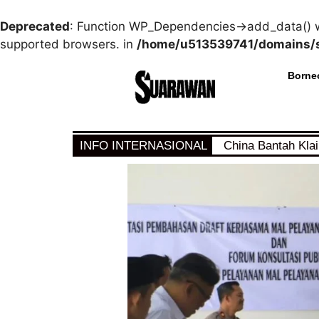
Deprecated
: Function WP_Dependencies->add_data() w
supported browsers. in
/home/u513539741/domains/s
Borne
INFO INTERNASIONAL
China Bantah Kla