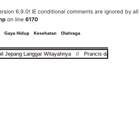
rsion 6.9.0! IE conditional comments are ignored by all
hp
on line
6170
Gaya Hidup
Kesehatan
Olahraga
pil Jepang Langgar Wilayahnya
//
Prancis dan Arab Saudi