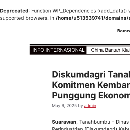
Deprecated
: Function WP_Dependencies->add_data() w
supported browsers. in
/home/u513539741/domains/s
Borne
INFO INTERNASIONAL
China Bantah Kla
Diskumdagri Tan
Komitmen Kemban
Punggung Ekonom
May 6, 2025
by
admin
Suarawan
, Tanahbumbu – Dinas
Perindustrian (Diskumdagri) Ka