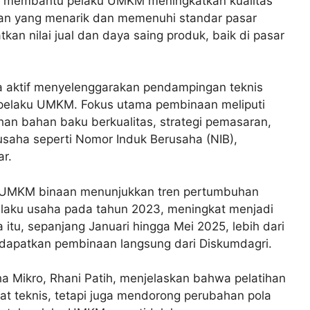
yang membantu pelaku UMKM meningkatkan kualitas
san yang menarik dan memenuhi standar pasar
an nilai jual dan daya saing produk, baik di pasar
ga aktif menyelenggarakan pendampingan teknis
pelaku UMKM. Fokus utama pembinaan meliputi
han bahan baku berkualitas, strategi pemasaran,
usaha seperti Nomor Induk Berusaha (NIB),
ar.
ah UMKM binaan menunjukkan tren pertumbuhan
pelaku usaha pada tahun 2023, meningkat menjadi
tu, sepanjang Januari hingga Mei 2025, lebih dari
ndapatkan pembinaan langsung dari Diskumdagri.
a Mikro, Rhani Patih, menjelaskan bahwa pelatihan
fat teknis, tetapi juga mendorong perubahan pola