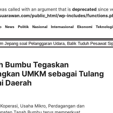
as called with an argument that is
deprecated
since ve
uarawan.com/public_html/wp-includes/functions.p
o
News
Politik
Nasional
Internasional
Ekonomi
Teknologi
im Jepang soal Pelanggaran Udara, Balik Tuduh Pesawat Si
ah Bumbu Tegaskan
gkan UMKM sebagai Tulang
i Daerah
 Koperasi, Usaha Mikro, Perdagangan dan
bupaten Tanah Bumbu terus memperkuat