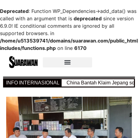
Deprecated
: Function WP_Dependencies->add_data() was
called with an argument that is
deprecated
since version
6.9.0! IE conditional comments are ignored by all
supported browsers. in
/home/u513539741/domains/suarawan.com/public_htm
includes/functions.php
on line
6170
INFO INTERNASIONAL
China Bantah Klaim Jepang soal