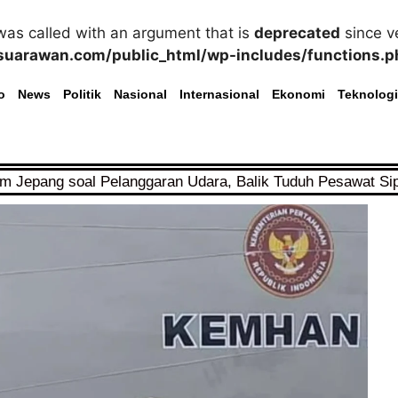
as called with an argument that is
deprecated
since ve
uarawan.com/public_html/wp-includes/functions.p
o
News
Politik
Nasional
Internasional
Ekonomi
Teknologi
im Jepang soal Pelanggaran Udara, Balik Tuduh Pesawat Si