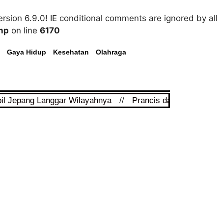
rsion 6.9.0! IE conditional comments are ignored by all
hp
on line
6170
Gaya Hidup
Kesehatan
Olahraga
pil Jepang Langgar Wilayahnya
//
Prancis dan Arab Saudi