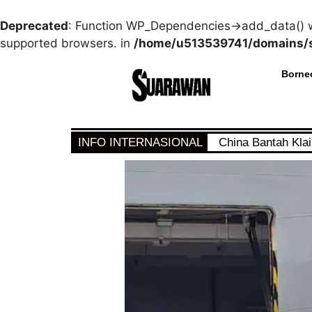
Deprecated
: Function WP_Dependencies->add_data() w
supported browsers. in
/home/u513539741/domains/s
Borne
INFO INTERNASIONAL
China Bantah Kla